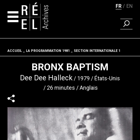
FR
EN
RECHER
Aller au contenu
ACCUEIL
LA PROGRAMMATION 1981
Fil d'ariane
SECTION INTERNATIONALE 1
BRONX BAPTISM
Dee Dee Halleck
1979
États-Unis
26 minutes
Anglais