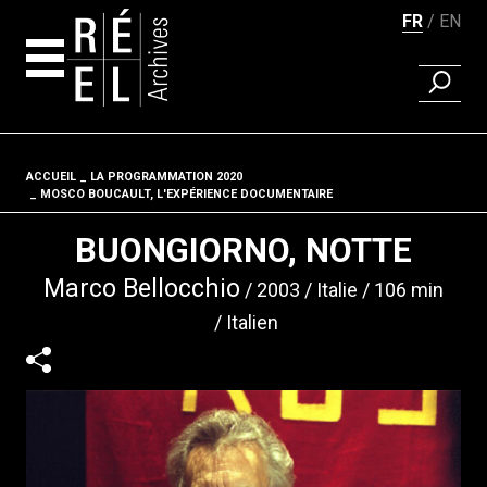
FR
EN
RECHER
Aller au contenu
ACCUEIL
LA PROGRAMMATION 2020
Fil d'ariane
MOSCO BOUCAULT, L'EXPÉRIENCE DOCUMENTAIRE
BUONGIORNO, NOTTE
Marco Bellocchio
2003
Italie
106 min
Italien