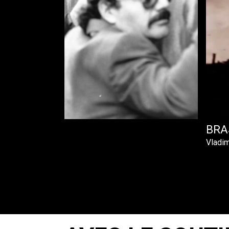
CHEVÉ
BRA
Vladim