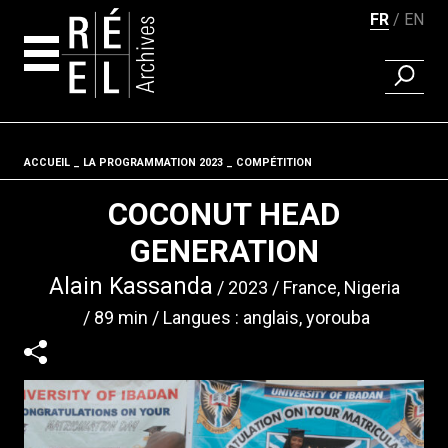
FR
EN
RECHER
Aller au contenu
ACCUEIL
LA PROGRAMMATION 2023
Fil d'ariane
COMPÉTITION
COCONUT HEAD
GENERATION
Alain Kassanda
2023
France, Nigeria
89 min
Langues : anglais, yorouba