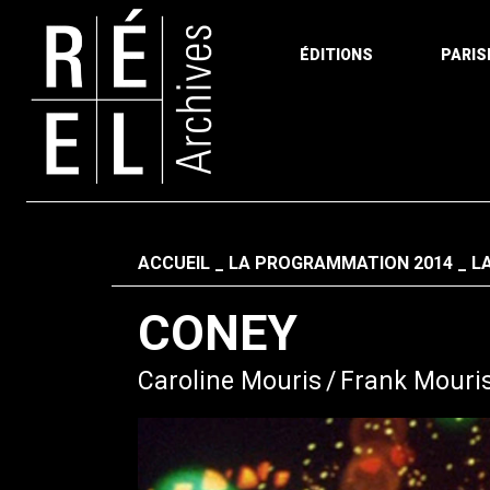
ÉDITIONS
PARIS
Aller au contenu
Fil d'ariane
ACCUEIL
LA PROGRAMMATION 2014
L
CONEY
Caroline Mouris
Frank Mouri