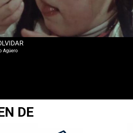
OLVIDAR
o Agüero
EN DE