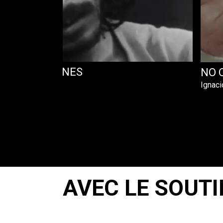
S Y CHASCONES
NO 
o
Ignaci
AVEC LE SOUTI