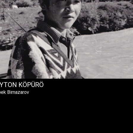
YTON KÖPÜRÖ
bek Birnazarov