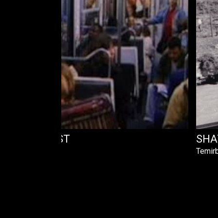
ONDS ORKEST
SHA
Temir