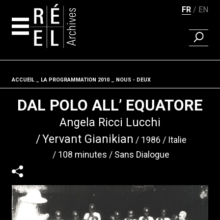
FR
EN
RECHER
Aller au contenu
ACCUEIL
LA PROGRAMMATION 2010
Fil d'ariane
NOUS - DEUX
DAL POLO ALL’ EQUATORE
Angela Ricci Lucchi
Yervant Gianikian
1986
Italie
108 minutes
Sans Dialogue