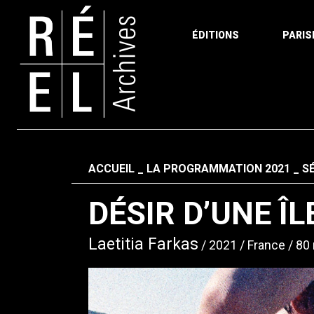
ÉDITIONS
PARIS
Aller au contenu
Fil d'ariane
ACCUEIL
LA PROGRAMMATION 2021
S
DÉSIR D’UNE ÎL
Laetitia Farkas
2021
France
80