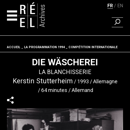
FR
EN
RECHER
Aller au contenu
ACCUEIL
LA PROGRAMMATION 1994
Fil d'ariane
COMPÉTITION INTERNATIONALE
DIE WÄSCHEREI
LA BLANCHISSERIE
Kerstin Stutterheim
1993
Allemagne
64 minutes
Allemand