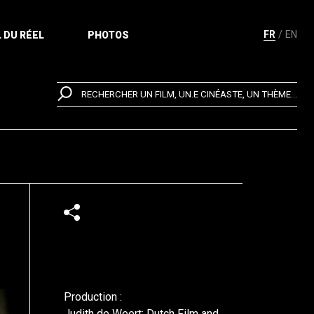
FR
EN
 DU RÉEL
PHOTOS
RECHERCHER UN FILM, UN.E CINÉASTE, UN THÈME...
Production :
Judith de Weert; Dutch Film and