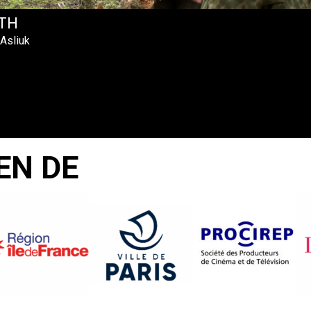
TH
 Asliuk
EN DE