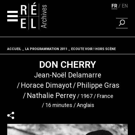
FR
EN
RECHER
Aller au contenu
ACCUEIL
LA PROGRAMMATION 2011
Fil d'ariane
ECOUTE VOIR ! HORS SCÈNE
DON CHERRY
Jean-Noël Delamarre
Horace Dimayot
Philippe Gras
Nathalie Perrey
1967
France
16 minutes
Anglais