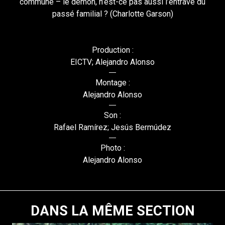
commune – le démon, n’est-ce pas aussi l’entrave du
passé familial ? (Charlotte Garson)
Production :
EICTV; Alejandro Alonso
Montage :
Alejandro Alonso
Son :
Rafael Ramírez; Jesús Bermúdez
Photo :
Alejandro Alonso
DANS LA MÊME SECTION