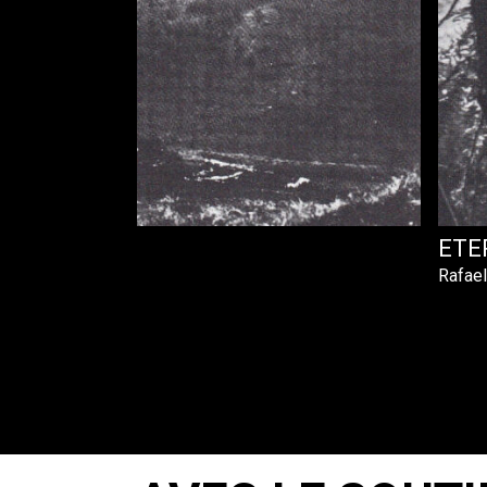
ETE
Rafae