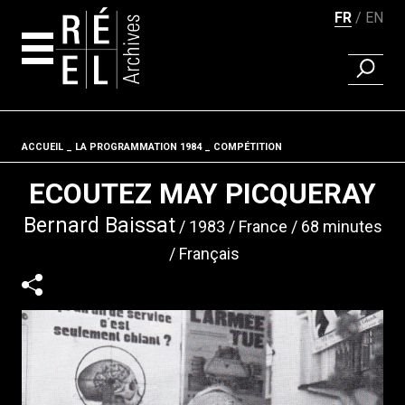
FR
EN
RECHER
Aller au contenu
ACCUEIL
LA PROGRAMMATION 1984
Fil d'ariane
COMPÉTITION
ECOUTEZ MAY PICQUERAY
Bernard Baissat
1983
France
68 minutes
Français