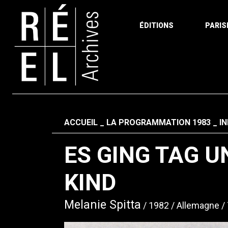
ÉDITIONS
PARIS
Aller au contenu
Fil d'ariane
ACCUEIL
LA PROGRAMMATION 1983
I
ES GING TAG U
KIND
Melanie Spitta
1982
Allemagne