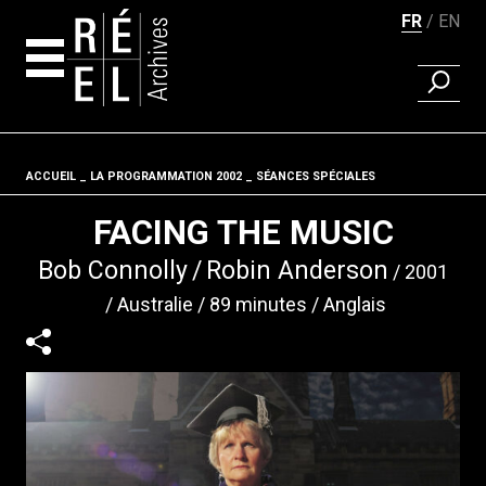
FR
EN
RECHER
Aller au contenu
ACCUEIL
LA PROGRAMMATION 2002
Fil d'ariane
SÉANCES SPÉCIALES
FACING THE MUSIC
Bob Connolly
Robin Anderson
2001
Australie
89 minutes
Anglais