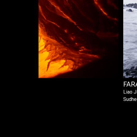
 RISER
FAR
Liao J
Sudhe