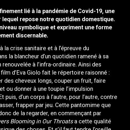
finement lié à la pandémie de Covid-19, une
sur lequel repose notre quotidien domestique.
niveau symbolique et expriment une forme
ement discernable.
à la crise sanitaire et à l’épreuve du
ans la blancheur d’un quotidien ramené à sa
 renouvelée à l’infra-ordinaire. Ainsi des
ilm d’Eva Giolo fait le répertoire raisonné :
er des cheveux longs, couper un fruit, faire
net ou donner à une toupie l’impulsion
 puis, d’un corps à l’autre, pour l’autre, contre
, masser, frapper par jeu. Cette pantomime que
git donc de la regarder, en commençant par
ers Blooming in Our Throats
a cette qualité
que des choses. Et s’il faut tendre l’oreille,