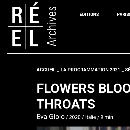
ÉDITIONS
PARIS
Aller au contenu
Fil d'ariane
ACCUEIL
LA PROGRAMMATION 2021
S
FLOWERS BLOO
THROATS
Eva Giolo
2020
Italie
9 min