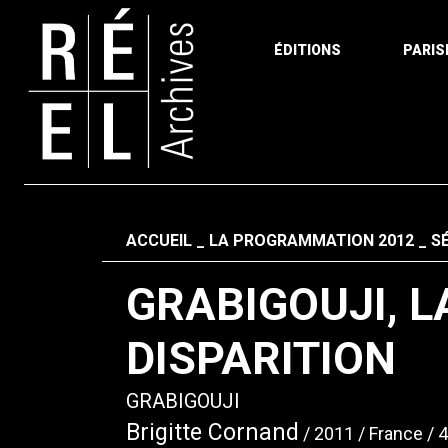
ÉDITIONS
PARIS
Aller au contenu
Fil d'ariane
ACCUEIL
LA PROGRAMMATION 2012
S
GRABIGOUJI, LA
DISPARITION
GRABIGOUJI
Brigitte Cornand
2011
France
4