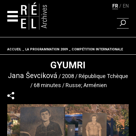
FR
EN
RECHER
Aller au contenu
ACCUEIL
LA PROGRAMMATION 2009
Fil d'ariane
COMPÉTITION INTERNATIONALE
GYUMRI
Jana Ševciková
2008
République Tchèque
68 minutes
Russe; Arménien