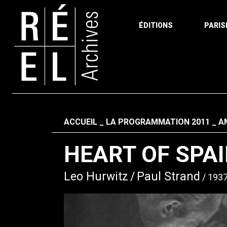
ÉDITIONS
PARIS
Aller au contenu
Fil d'ariane
ACCUEIL
LA PROGRAMMATION 2011
A
HEART OF SPA
Leo Hurwitz
Paul Strand
193