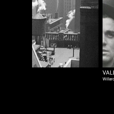
VAL
Willar