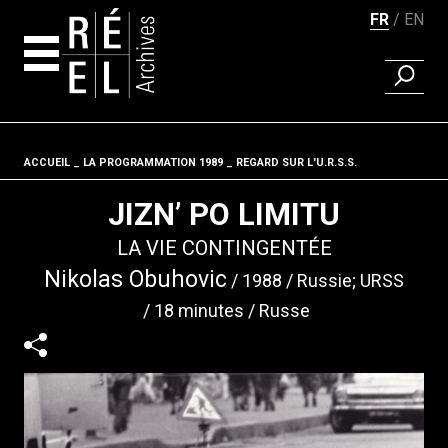
FR
EN
RECHER
Aller au contenu
ACCUEIL
LA PROGRAMMATION 1989
Fil d'ariane
REGARD SUR L'U.R.S.S.
JIZN’ PO LIMITU
LA VIE CONTINGENTÉE
Nikolas Obuhovic
1988
Russie; URSS
18 minutes
Russe