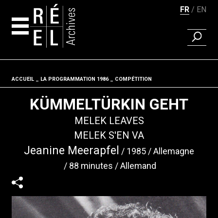
FR
EN
RECHER
Aller au contenu
ACCUEIL
LA PROGRAMMATION 1986
Fil d'ariane
COMPÉTITION
KÜMMELTÜRKIN GEHT
MELEK LEAVES
MELEK S'EN VA
Jeanine Meerapfel
1985
Allemagne
88 minutes
Allemand