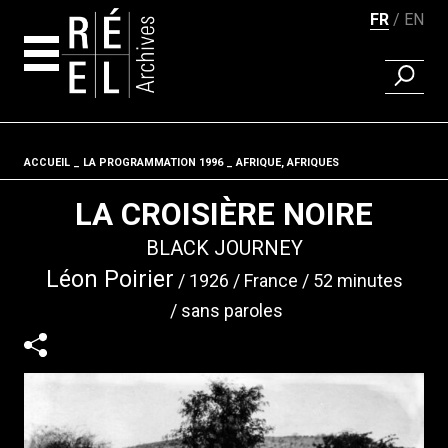
FR
EN
RECHER
Aller au contenu
ACCUEIL
LA PROGRAMMATION 1996
Fil d'ariane
AFRIQUE, AFRIQUES
LA CROISIÈRE NOIRE
BLACK JOURNEY
Léon Poirier
1926
France
52 minutes
sans paroles