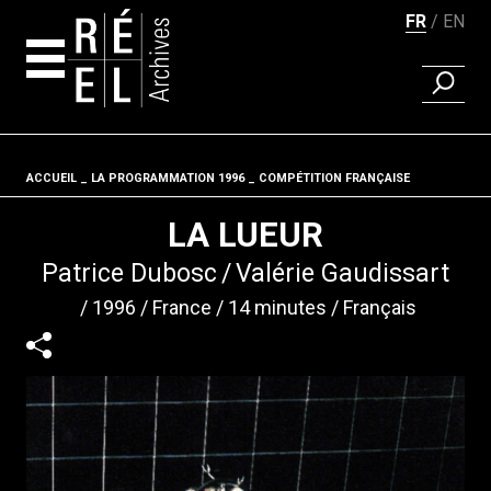
FR
EN
RECHER
Aller au contenu
ACCUEIL
LA PROGRAMMATION 1996
Fil d'ariane
COMPÉTITION FRANÇAISE
LA LUEUR
Patrice Dubosc
Valérie Gaudissart
1996
France
14 minutes
Français