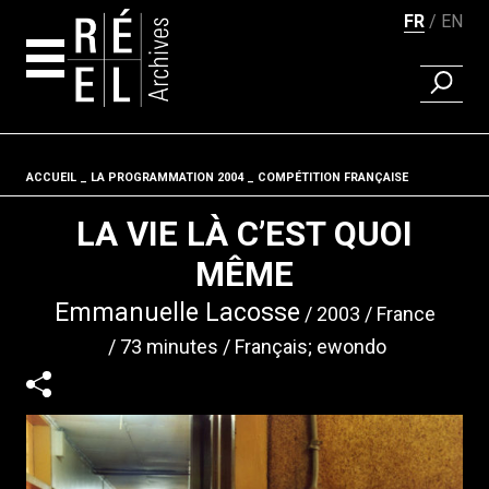
FR
EN
RECHER
Aller au contenu
ACCUEIL
LA PROGRAMMATION 2004
Fil d'ariane
COMPÉTITION FRANÇAISE
LA VIE LÀ C’EST QUOI
MÊME
Emmanuelle Lacosse
2003
France
73 minutes
Français; ewondo