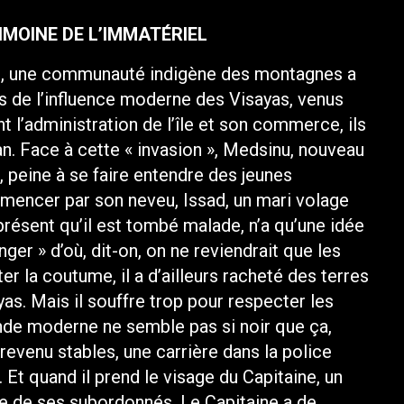
IMOINE DE L’IMMATÉRIEL
nes, une communauté indigène des montagnes a
ns de l’influence moderne des Visayas, venus
t l’administration de l’île et son commerce, ils
an. Face à cette « invasion », Medsinu, nouveau
peine à se faire entendre des jeunes
ommencer par son neveu, Issad, un mari volage
à présent qu’il est tombé malade, n’a qu’une idée
anger » d’où, dit-on, on ne reviendrait que les
er la coutume, il a d’ailleurs racheté des terres
as. Mais il souffre trop pour respecter les
onde moderne ne semble pas si noir que ça,
 revenu stables, une carrière dans la police
 Et quand il prend le visage du Capitaine, un
he de ses subordonnés. Le Capitaine a de