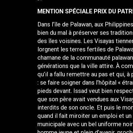
MENTION SPÉCIALE PRIX DU PATR
Dans l’île de Palawan, aux Philippi
bien du mal à préserver ses traditio
des îles voisines. Les Visayas tiennen
lorgnent les terres fertiles de Palaw
chamane de la communauté palawan, 
générations que la ville attire. À c
qu’il a fallu remettre au pas et qui, 
: se faire soigner dans l’hôpital « étr
pieds devant. Issad veut bien respect
que son père avait vendues aux Visay
interdits de son oncle. Et puis le m
quand il fait miroiter un emploi et un
municipale avec un bel uniforme noir.
homme jeune et plein d’avenir, proc