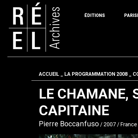
ÉDITIONS
PARIS
Aller au contenu
Fil d'ariane
ACCUEIL
LA PROGRAMMATION 2008
C
LE CHAMANE, S
CAPITAINE
Pierre Boccanfuso
2007
France