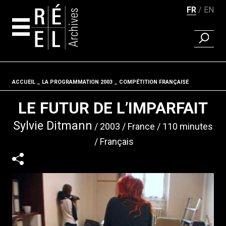
FR
EN
RECHER
Aller au contenu
ACCUEIL
LA PROGRAMMATION 2003
Fil d'ariane
COMPÉTITION FRANÇAISE
LE FUTUR DE L’IMPARFAIT
Sylvie Ditmann
2003
France
110 minutes
Français