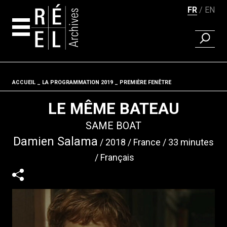
FR
EN
RECHER
Aller au contenu
ACCUEIL
LA PROGRAMMATION 2019
Fil d'ariane
PREMIÈRE FENÊTRE
LE MÊME BATEAU
SAME BOAT
Damien Salama
2018
France
33 minutes
Français