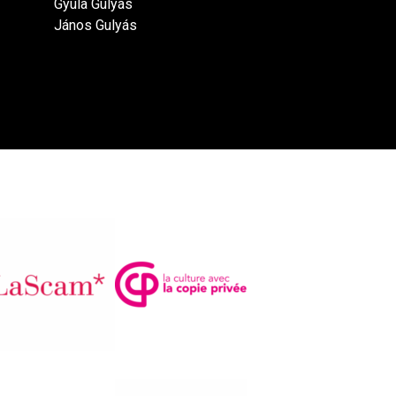
Gyula Gulyás
János Gulyás