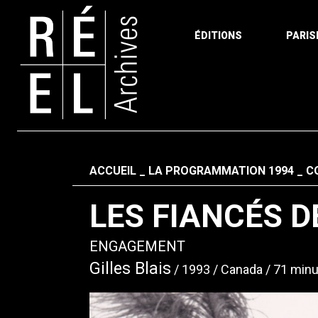
ÉDITIONS
PARIS
Aller au contenu
Fil d'ariane
ACCUEIL
LA PROGRAMMATION 1994
C
LES FIANCÉS D
ENGAGEMENT
Gilles Blais
1993
Canada
71 minu