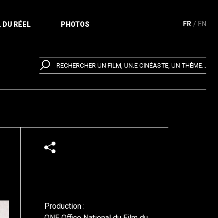
FR
EN
 DU RÉEL
PHOTOS
RECHERCHER UN FILM, UN.E CINÉASTE, UN THÈME...
Production :
ONF Office National du Film du