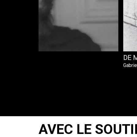
ENT
DE 
Gabrie
AVEC LE SOUTI