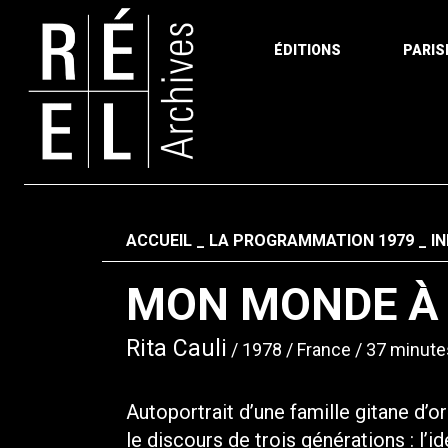
ÉDITIONS
PARIS
Aller au contenu
Fil d'ariane
ACCUEIL
LA PROGRAMMATION 1979
I
MON MONDE À
Rita Cauli
1978
France
37 minute
Autoportrait d’une famille gitane d’o
le discours de trois générations : l’i