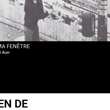
MA FENÊTRE
l Auer
EN DE