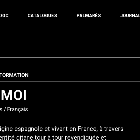
DOC
CATALOGUES
PALMARÈS
JOURNAL
NFORMATION
 MOI
s
Français
rigine espagnole et vivant en France, à travers
dentité gitane tour à tour revendiquée et