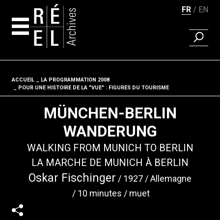
FR
EN
RECHER
Aller au contenu
ACCUEIL
LA PROGRAMMATION 2008
Fil d'ariane
POUR UNE HISTOIRE DE LA "VUE" : FIGURES DU TOURISME
MÜNCHEN-BERLIN
WANDERUNG
WALKING FROM MUNICH TO BERLIN
LA MARCHE DE MUNICH À BERLIN
Oskar Fischinger
1927
Allemagne
10 minutes
muet