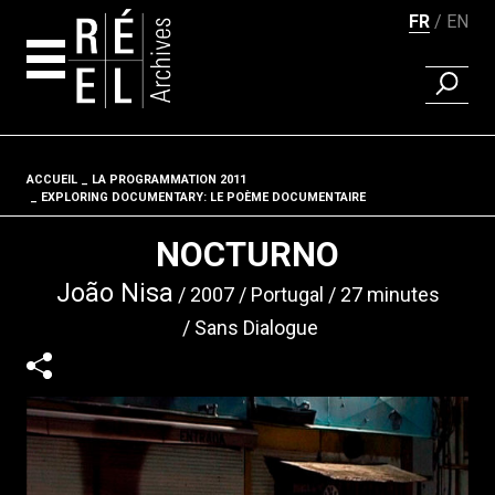
FR
EN
RECHER
Aller au contenu
ACCUEIL
LA PROGRAMMATION 2011
Fil d'ariane
EXPLORING DOCUMENTARY: LE POÈME DOCUMENTAIRE
NOCTURNO
João Nisa
2007
Portugal
27 minutes
Sans Dialogue