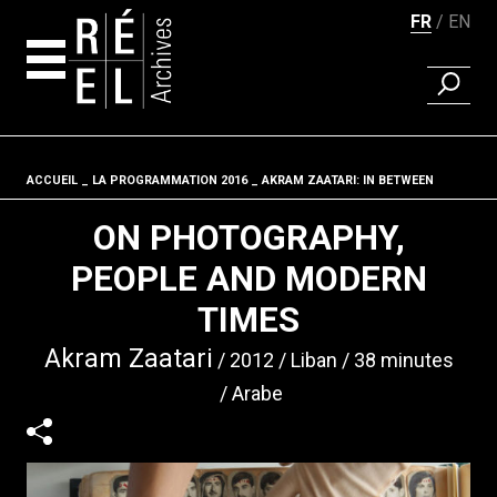
FR
EN
RECHER
Aller au contenu
ACCUEIL
LA PROGRAMMATION 2016
Fil d'ariane
AKRAM ZAATARI: IN BETWEEN
ON PHOTOGRAPHY,
PEOPLE AND MODERN
TIMES
Akram Zaatari
2012
Liban
38 minutes
Arabe