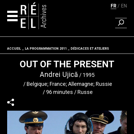
FR
EN
RECHER
Aller au contenu
ACCUEIL
LA PROGRAMMATION 2011
Fil d'ariane
DÉDICACES ET ATELIERS
OUT OF THE PRESENT
Andrei Ujică
1995
Belgique; France; Allemagne; Russie
96 minutes
Russe