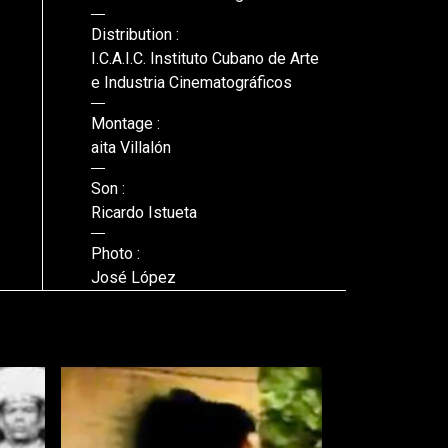
Distribution :
I.C.A.I.C. Instituto Cubano de Arte
e Industria Cinematográficos
Montage :
aita Villalón
Son :
Ricardo Istueta
Photo :
José López