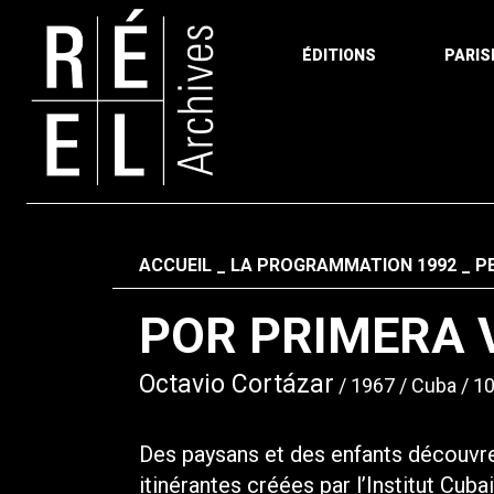
ÉDITIONS
PARIS
Aller au contenu
Fil d'ariane
ACCUEIL
LA PROGRAMMATION 1992
P
POR PRIMERA 
Octavio Cortázar
1967
Cuba
10
Des paysans et des enfants découvren
itinérantes créées par l’Institut Cuba