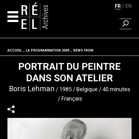
FR
EN
RECHER
Aller au contenu
ACCUEIL
LA PROGRAMMATION 2009
Fil d'ariane
NEWS FROM
PORTRAIT DU PEINTRE
DANS SON ATELIER
Boris Lehman
1985
Belgique
40 minutes
Français