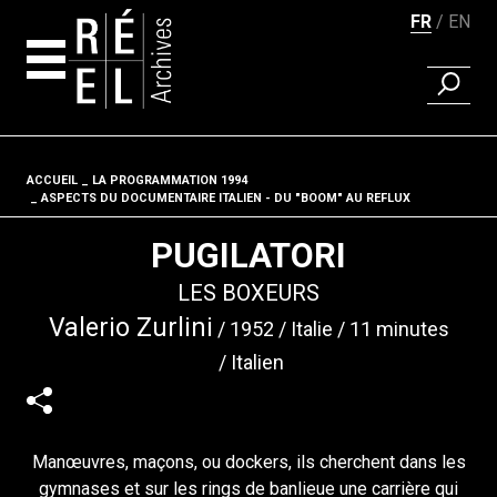
FR
EN
RECHER
Aller au contenu
ACCUEIL
LA PROGRAMMATION 1994
Fil d'ariane
ASPECTS DU DOCUMENTAIRE ITALIEN - DU "BOOM" AU REFLUX
PUGILATORI
LES BOXEURS
Valerio Zurlini
1952
Italie
11 minutes
Italien
Manœuvres, maçons, ou dockers, ils cherchent dans les
gymnases et sur les rings de banlieue une carrière qui