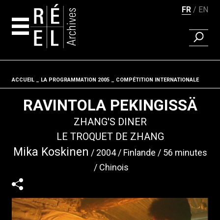
FR
EN
RECHER
Aller au contenu
ACCUEIL
LA PROGRAMMATION 2005
Fil d'ariane
COMPÉTITION INTERNATIONALE
RAVINTOLA PEKINGISSÄ
ZHANG'S DINER
LE TROQUET DE ZHANG
Mika Koskinen
2004
Finlande
56 minutes
Chinois