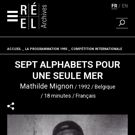
FR
EN
RECHER
Aller au contenu
ACCUEIL
LA PROGRAMMATION 1993
Fil d'ariane
COMPÉTITION INTERNATIONALE
SEPT ALPHABETS POUR
UNE SEULE MER
Mathilde Mignon
1992
Belgique
18 minutes
Français