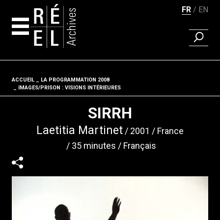
FR
EN
RECHER
Aller au contenu
ACCUEIL
LA PROGRAMMATION 2008
Fil d'ariane
IMAGES/PRISON : VISIONS INTÉRIEURES
SIRRH
Laetitia Martinet
2001
France
35 minutes
Français