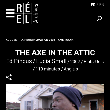
FR
EN
RECHER
Aller au contenu
ACCUEIL
LA PROGRAMMATION 2008
Fil d'ariane
AMERICANA
THE AXE IN THE ATTIC
Ed Pincus
Lucia Small
2007
États-Unis
110 minutes
Anglais