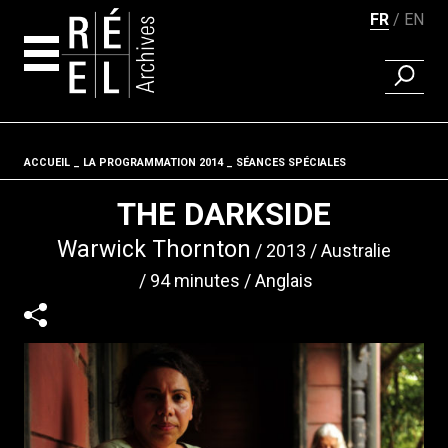
FR
EN
RECHER
Aller au contenu
ACCUEIL
LA PROGRAMMATION 2014
Fil d'ariane
SÉANCES SPÉCIALES
THE DARKSIDE
Warwick Thornton
2013
Australie
94 minutes
Anglais