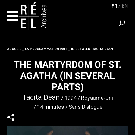
FR
EN
RECHER
Aller au contenu
ACCUEIL
LA PROGRAMMATION 2018
Fil d'ariane
IN BETWEEN: TACITA DEAN
THE MARTYRDOM OF ST.
AGATHA (IN SEVERAL
PARTS)
Tacita Dean
1994
Royaume-Uni
14 minutes
Sans Dialogue