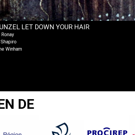
UNZEL LET DOWN YOUR HAIR
r Ronay
 Shapiro
ine Winham
EN DE