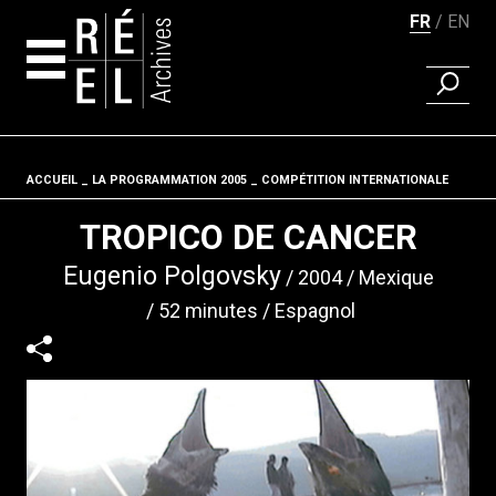
FR
EN
RECHER
Aller au contenu
ACCUEIL
LA PROGRAMMATION 2005
Fil d'ariane
COMPÉTITION INTERNATIONALE
TROPICO DE CANCER
Eugenio Polgovsky
2004
Mexique
52 minutes
Espagnol