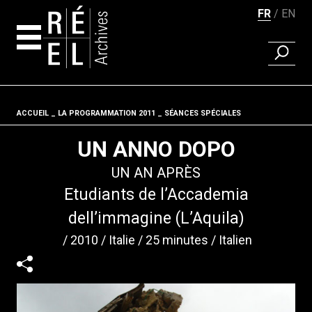
FR
EN
RECHER
Aller au contenu
ACCUEIL
LA PROGRAMMATION 2011
Fil d'ariane
SÉANCES SPÉCIALES
UN ANNO DOPO
UN AN APRÈS
Etudiants de l’Accademia
dell’immagine (L’Aquila)
2010
Italie
25 minutes
Italien