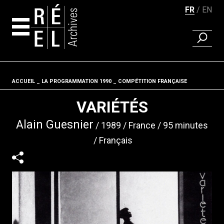
FR
EN
RECHER
Aller au contenu
ACCUEIL
LA PROGRAMMATION 1990
Fil d'ariane
COMPÉTITION FRANÇAISE
VARIÉTÉS
Alain Guesnier
1989
France
95 minutes
Français