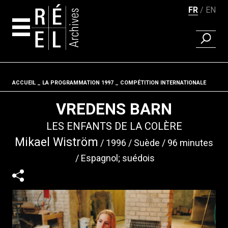
FR
EN
RECHER
Aller au contenu
ACCUEIL
LA PROGRAMMATION 1997
Fil d'ariane
COMPÉTITION INTERNATIONALE
VREDENS BARN
LES ENFANTS DE LA COLÈRE
Mikael Wiström
1996
Suède
96 minutes
Espagnol; suédois