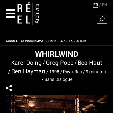
FR
EN
RECHER
Aller au contenu
ACCUEIL
LA PROGRAMMATION 2014
Fil d'ariane
LA NUIT A DES YEUX
WHIRLWIND
Karel Doing
Greg Pope
Bea Haut
Ben Hayman
1998
Pays-Bas
9 minutes
Sans Dialogue